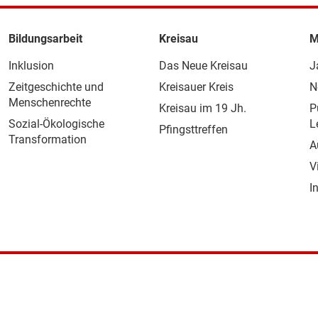
Bildungsarbeit
Kreisau
M
Inklusion
Das Neue Kreisau
J
Zeitgeschichte und
Kreisauer Kreis
N
Menschenrechte
Kreisau im 19 Jh.
P
Sozial-Ökologische
L
Pfingsttreffen
Transformation
A
V
I