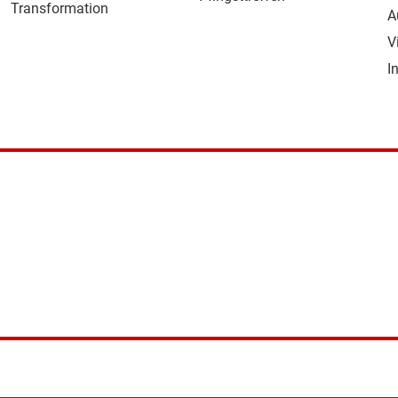
Transformation
A
V
I