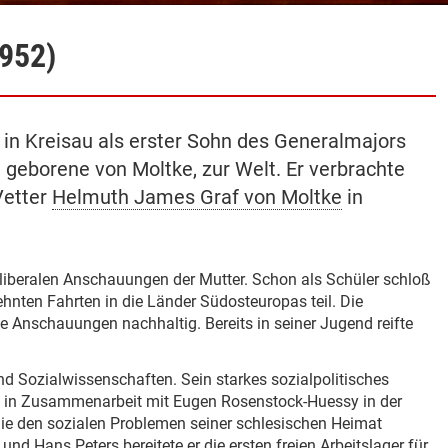
1952)
 in Kreisau als erster Sohn des Generalmajors
, geborene von Moltke, zur Welt. Er verbrachte
Vetter
Helmuth James Graf von Moltke
in
-liberalen Anschauungen der Mutter. Schon als Schüler schloß
nten Fahrten in die Länder Südosteuropas teil. Die
e Anschauungen nachhaltig. Bereits in seiner Jugend reifte
nd Sozialwissenschaften. Sein starkes sozialpolitisches
 in Zusammenarbeit mit Eugen Rosenstock-Huessy in der
ie den sozialen Problemen seiner schlesischen Heimat
e und
Hans Peters
bereitete er die ersten freien Arbeitslager für