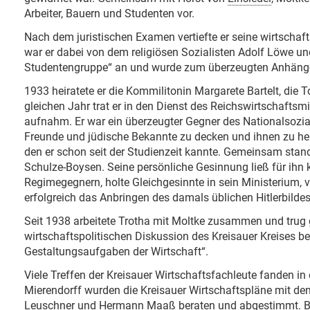
Arbeiter, Bauern und Studenten vor.
Nach dem juristischen Examen vertiefte er seine wirtschaft
war er dabei von dem religiösen Sozialisten Adolf Löwe un
Studentengruppe“ an und wurde zum überzeugten Anhänger 
1933 heiratete er die Kommilitonin Margarete Bartelt, die
gleichen Jahr trat er in den Dienst des Reichswirtschaftsm
aufnahm. Er war ein überzeugter Gegner des Nationalsozial
Freunde und jüdische Bekannte zu decken und ihnen zu helf
den er schon seit der Studienzeit kannte. Gemeinsam stan
Schulze-Boysen. Seine persönliche Gesinnung ließ für ihn
Regimegegnern, holte Gleichgesinnte in sein Ministerium, 
erfolgreich das Anbringen des damals üblichen Hitlerbild
Seit 1938 arbeitete Trotha mit Moltke zusammen und trug
wirtschaftspolitischen Diskussion des Kreisauer Kreises be
Gestaltungsaufgaben der Wirtschaft“.
Viele Treffen der Kreisauer Wirtschaftsfachleute fanden 
Mierendorff wurden die Kreisauer Wirtschaftspläne mit de
Leuschner und Hermann Maaß beraten und abgestimmt. Be