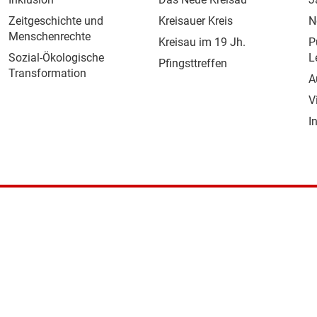
Zeitgeschichte und
Kreisauer Kreis
N
Menschenrechte
Kreisau im 19 Jh.
P
Sozial-Ökologische
L
Pfingsttreffen
Transformation
A
V
I