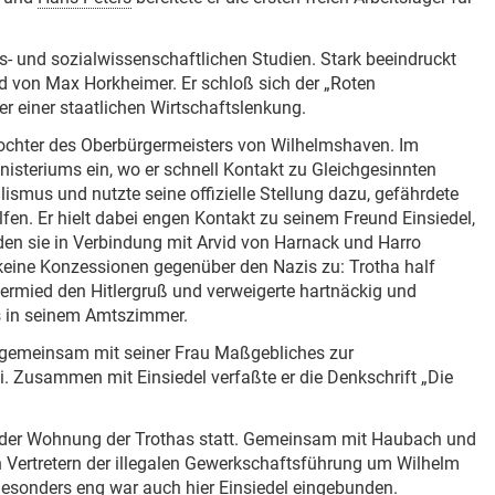
s- und sozialwissenschaftlichen Studien. Stark beeindruckt
d von Max Horkheimer. Er schloß sich der „Roten
einer staatlichen Wirtschaftslenkung.
 Tochter des Oberbürgermeisters von Wilhelmshaven. Im
inisteriums ein, wo er schnell Kontakt zu Gleichgesinnten
ismus und nutzte seine offizielle Stellung dazu, gefährdete
en. Er hielt dabei engen Kontakt zu seinem Freund Einsiedel,
den sie in Verbindung mit Arvid von Harnack und Harro
 keine Konzessionen gegenüber den Nazis zu: Trotha half
vermied den Hitlergruß und verweigerte hartnäckig und
es in seinem Amtszimmer.
 gemeinsam mit seiner Frau Maßgebliches zur
i. Zusammen mit Einsiedel verfaßte er die Denkschrift „Die
in der Wohnung der Trothas statt. Gemeinsam mit Haubach und
n Vertretern der illegalen Gewerkschaftsführung um Wilhelm
sonders eng war auch hier Einsiedel eingebunden.