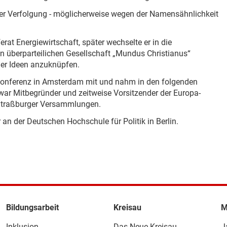
ner Verfolgung - möglicherweise wegen der Namensähnlichkeit
at Energiewirtschaft, später wechselte er in die
 überparteilichen Gesellschaft „Mundus Christianus“
auer Ideen anzuknüpfen.
nkonferenz in Amsterdam mit und nahm in den folgenden
ar Mitbegründer und zeitweise Vorsitzender der Europa-
n Straßburger Versammlungen.
 an der Deutschen Hochschule für Politik in Berlin.
Bildungsarbeit
Kreisau
M
Inklusion
Das Neue Kreisau
J