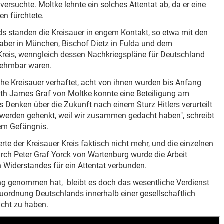
 versuchte. Moltke lehnte ein solches Attentat ab, da er eine
en fürchtete.
 standen die Kreisauer in engem Kontakt, so etwa mit den
ulhaber in München, Bischof Dietz in Fulda und dem
reis, wenngleich dessen Nachkriegspläne für Deutschland
nehmbar waren.
che Kreisauer verhaftet, acht von ihnen wurden bis Anfang
uth James Graf von Moltke konnte eine Beteiligung am
s Denken über die Zukunft nach einem Sturz Hitlers verurteilt
r werden gehenkt, weil wir zusammen gedacht haben", schreibt
dem Gefängnis.
e der Kreisauer Kreis faktisch nicht mehr, und die einzelnen
urch Peter Graf Yorck von Wartenburg wurde die Arbeit
n Widerstandes für ein Attentat verbunden.
ng genommen hat, bleibt es doch das wesentliche Verdienst
Neuordnung Deutschlands innerhalb einer gesellschaftlich
cht zu haben.