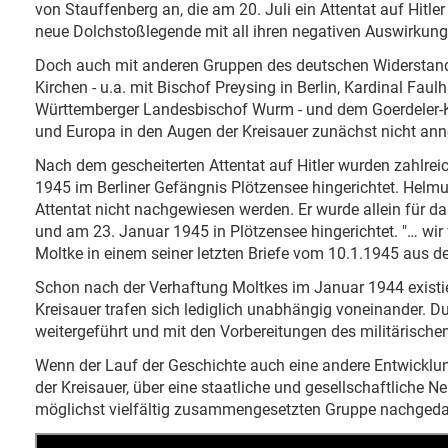
von Stauffenberg an, die am 20. Juli ein Attentat auf Hitler
neue Dolchstoßlegende mit all ihren negativen Auswirkung
Doch auch mit anderen Gruppen des deutschen Widerstands
Kirchen - u.a. mit Bischof Preysing in Berlin, Kardinal Fa
Württemberger Landesbischof Wurm - und dem Goerdeler-K
und Europa in den Augen der Kreisauer zunächst nicht an
Nach dem gescheiterten Attentat auf Hitler wurden zahlrei
1945 im Berliner Gefängnis Plötzensee hingerichtet. Helm
Attentat nicht nachgewiesen werden. Er wurde allein für da
und am 23. Januar 1945 in Plötzensee hingerichtet. "… wi
Moltke in einem seiner letzten Briefe vom 10.1.1945 aus 
Schon nach der Verhaftung Moltkes im Januar 1944 existiert
Kreisauer trafen sich lediglich unabhängig voneinander. D
weitergeführt und mit den Vorbereitungen des militärische
Wenn der Lauf der Geschichte auch eine andere Entwicklu
der Kreisauer, über eine staatliche und gesellschaftliche 
möglichst vielfältig zusammengesetzten Gruppe nachgeda