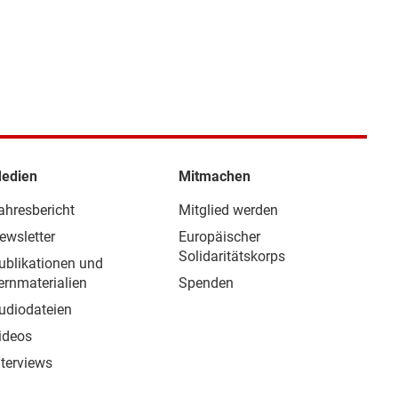
edien
Mitmachen
ahresbericht
Mitglied werden
ewsletter
Europäischer
Solidaritätskorps
ublikationen und
ernmaterialien
Spenden
udiodateien
ideos
nterviews