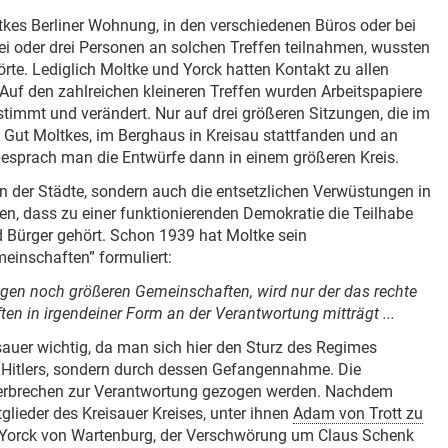
ltkes Berliner Wohnung, in den verschiedenen Büros oder bei
wei oder drei Personen an solchen Treffen teilnahmen, wussten
hörte. Lediglich Moltke und Yorck hatten Kontakt zu allen
 Auf den zahlreichen kleineren Treffen wurden Arbeitspapiere
stimmt und verändert. Nur auf drei größeren Sitzungen, die im
Gut Moltkes, im Berghaus in Kreisau stattfanden und an
esprach man die Entwürfe dann in einem größeren Kreis.
en der Städte, sondern auch die entsetzlichen Verwüstungen in
n, dass zu einer funktionierenden Demokratie die Teilhabe
 Bürger gehört. Schon 1939 hat Moltke sein
einschaften” formuliert:
gen noch größeren Gemeinschaften, wird nur der das rechte
en in irgendeiner Form an der Verantwortung mitträgt ...
sauer wichtig, da man sich hier den Sturz des Regimes
ng Hitlers, sondern durch dessen Gefangennahme. Die
re Verbrechen zur Verantwortung gezogen werden. Nachdem
glieder des Kreisauer Kreises, unter ihnen
Adam von Trott zu
 Yorck von Wartenburg, der Verschwörung um Claus Schenk