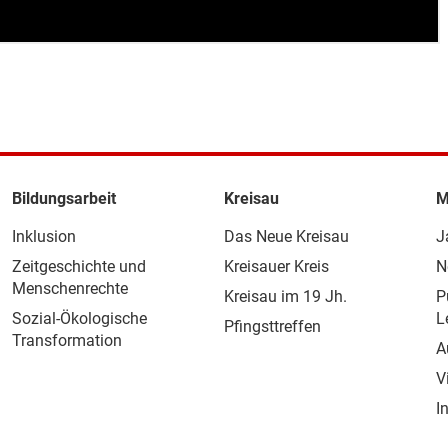
Bildungsarbeit
Kreisau
M
Inklusion
Das Neue Kreisau
J
Zeitgeschichte und
Kreisauer Kreis
N
Menschenrechte
Kreisau im 19 Jh.
P
Sozial-Ökologische
L
Pfingsttreffen
Transformation
A
V
I