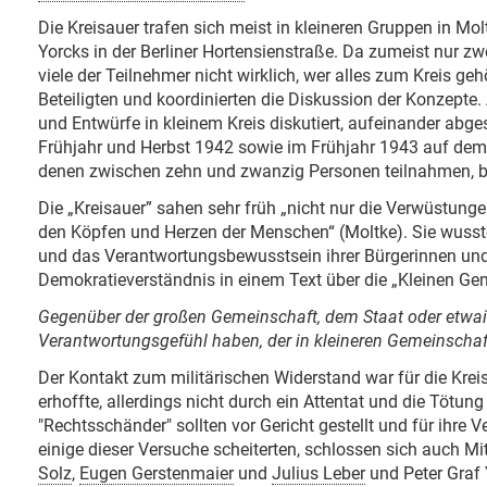
Die Kreisauer trafen sich meist in kleineren Gruppen in Mo
Yorcks in der Berliner Hortensienstraße. Da zumeist nur z
viele der Teilnehmer nicht wirklich, wer alles zum Kreis ge
Beteiligten und koordinierten die Diskussion der Konzepte.
und Entwürfe in kleinem Kreis diskutiert, aufeinander abge
Frühjahr und Herbst 1942 sowie im Frühjahr 1943 auf dem 
denen zwischen zehn und zwanzig Personen teilnahmen, b
Die „Kreisauer” sahen sehr früh „nicht nur die Verwüstung
den Köpfen und Herzen der Menschen“ (Moltke). Sie wusste
und das Verantwortungsbewusstsein ihrer Bürgerinnen und
Demokratieverständnis in einem Text über die „Kleinen Gem
Gegenüber der großen Gemeinschaft, dem Staat oder etwai
Verantwortungsgefühl haben, der in kleineren Gemeinschaft
Der Kontakt zum militärischen Widerstand war für die Krei
erhoffte, allerdings nicht durch ein Attentat und die Tötu
"Rechtsschänder" sollten vor Gericht gestellt und für ih
einige dieser Versuche scheiterten, schlossen sich auch Mit
Solz
,
Eugen Gerstenmaier
und
Julius Leber
und Peter Graf