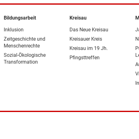
Bildungsarbeit
Kreisau
M
Inklusion
Das Neue Kreisau
J
Zeitgeschichte und
Kreisauer Kreis
N
Menschenrechte
Kreisau im 19 Jh.
P
Sozial-Ökologische
L
Pfingsttreffen
Transformation
A
V
I