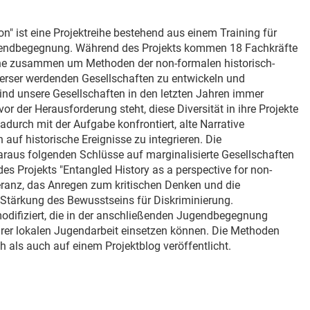
on" ist eine Projektreihe bestehend aus einem Training für
Jugendbegegnung. Während des Projekts kommen 18 Fachkräfte
ine zusammen um Methoden der non-formalen historisch-
verser werdenden Gesellschaften zu entwickeln und
ind unsere Gesellschaften in den letzten Jahren immer
r der Herausforderung steht, diese Diversität in ihre Projekte
 dadurch mit der Aufgabe konfrontiert, alte Narrative
uf historische Ereignisse zu integrieren. Die
araus folgenden Schlüsse auf marginalisierte Gesellschaften
es Projekts "Entangled History as a perspective for non-
leranz, das Anregen zum kritischen Denken und die
e Stärkung des Bewusstseins für Diskriminierung.
difiziert, die in der anschließenden Jugendbegegnung
hrer lokalen Jugendarbeit einsetzen können. Die Methoden
ls auch auf einem Projektblog veröffentlicht.