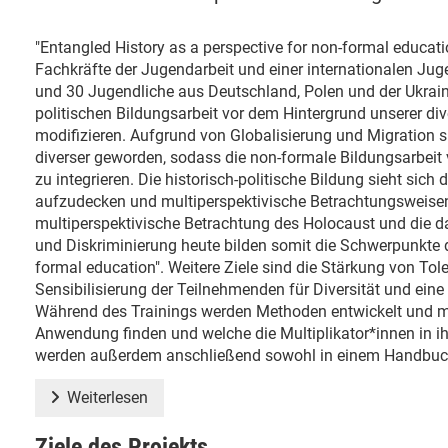
"Entangled History as a perspective for non-formal educati
Fachkräfte der Jugendarbeit und einer internationalen 
und 30 Jugendliche aus Deutschland, Polen und der Ukra
politischen Bildungsarbeit vor dem Hintergrund unserer di
modifizieren. Aufgrund von Globalisierung und Migration s
diverser geworden, sodass die non-formale Bildungsarbeit vo
zu integrieren. Die historisch-politische Bildung sieht sich
aufzudecken und multiperspektivische Betrachtungsweisen a
multiperspektivische Betrachtung des Holocaust und die d
und Diskriminierung heute bilden somit die Schwerpunkte d
formal education". Weitere Ziele sind die Stärkung von To
Sensibilisierung der Teilnehmenden für Diversität und ein
Während des Trainings werden Methoden entwickelt und mo
Anwendung finden und welche die Multiplikator*innen in i
werden außerdem anschließend sowohl in einem Handbuch a
Weiterlesen
Ziele des Projekts