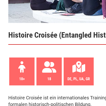
Histoire Croisée (Entangled Hist
18+
18
DE, PL, UA, GR
Histoire Croisée ist ein internationales Traini
formalen historisch-politischen Bildung.