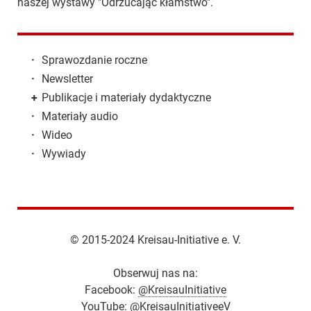
naszej wystawy "Odrzucając kłamstwo".
·
Sprawozdanie roczne
·
Newsletter
+
Publikacje i materiały dydaktyczne
·
Materiały audio
·
Wideo
·
Wywiady
© 2015-2024 Kreisau-Initiative e. V.
Obserwuj nas na:
Facebook:
@KreisauInitiative
YouTube:
@KreisauInitiativeeV