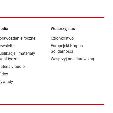
edia
Wesprzyj nas
prawozdanie roczne
Członkostwo
ewsletter
Europejski Korpus
Solidarności
ublikacje i materiały
ydaktyczne
Wesprzyj nas darowizną
ateriały audio
ideo
ywiady