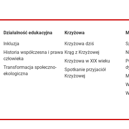
Działalność edukacyjna
Krzyżowa
M
Inkluzja
Krzyżowa dziś
S
Historia współczesna i prawa
Krąg z Krzyżowej
N
człowieka
Krzyżowa w XIX wieku
P
Transformacja społeczno-
d
Spotkanie przyjaciół
ekologiczna
Krzyżowej
M
W
W