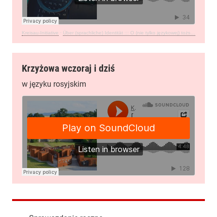
Kreisau-Initiative
·
Über (sprachliche) Identität ::: O (nie tylko językowej) tożsamości
Krzyżowa wczoraj i dziś
w języku rosyjskim