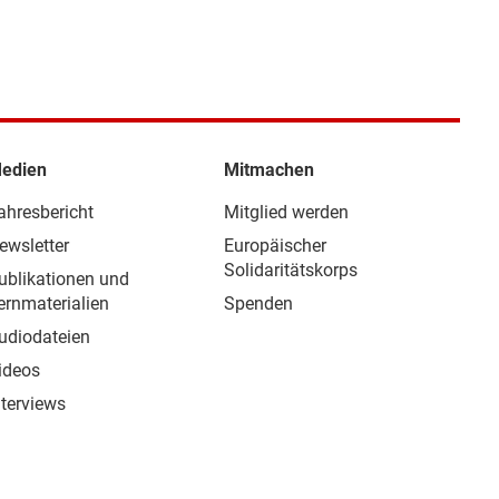
edien
Mitmachen
ahresbericht
Mitglied werden
ewsletter
Europäischer
Solidaritätskorps
ublikationen und
ernmaterialien
Spenden
udiodateien
ideos
nterviews