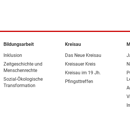
Bildungsarbeit
Kreisau
M
Inklusion
Das Neue Kreisau
J
Zeitgeschichte und
Kreisauer Kreis
N
Menschenrechte
Kreisau im 19 Jh.
P
Sozial-Ökologische
L
Pfingsttreffen
Transformation
A
V
I